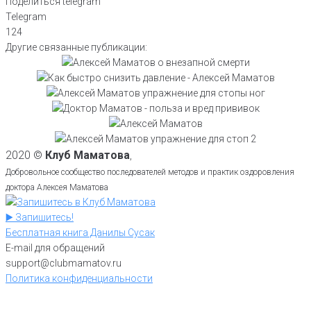
Поделиться telegram
Telegram
124
Как понять, что вернуть человека к
Другие связанные публикации:
Как снизить давление без лекарств в
жизни после смерти уже нельзя.
Упражнение для стопы ног №1 от
домашних условиях: рефлексогенные
Объясняет Алексей Маматов
Польза или вред от прививки. Какие
доктора Маматова: разминка стоп на
зоны показывает Алексей Маматов
нужно делать, а какие необязательно,
Упражнение дыхательной гимнастики
скалке или круглой палке
Упражнение для стопы ног №2 от
рассказывает доктор Маматов
для профилактики инфаркта
доктора Маматова: захват и подъем
2020 ©
Клуб Маматова
,
полотенца
Добровольное сообщество последователей методов и практик оздоровления
доктора Алексея Маматова
▶️ Запишитесь!
Бесплатная книга Данилы Сусак
E-mail для обращений
support@clubmamatov.ru
Политика конфиденциальности