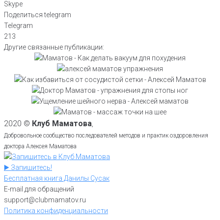
Skype
Поделиться telegram
Telegram
213
Как делать вакуум живота для
Другие связанные публикации:
Упражнения для очищения
начинающих: технику выполнения
Удаление сосудистых звездочек: как
Упражнения для мышц стопы ног
кишечника и хорошего пищеварения
показывает Алексей Маматов
убрать капиллярную сетку на ногах
против косточки и улучшения
из Крийя-йоги
Защемило шею больно поворачивать
простым средством
Простой массаж шеи самому себе
кровотока от доктора Маматова
голову, что делать показывает
для коррекции артериального
{практики 2}
Алексей Маматов
2020 ©
Клуб Маматова
,
давления: техника массажа шеи
Добровольное сообщество последователей методов и практик оздоровления
доктора Алексея Маматова
▶️ Запишитесь!
Бесплатная книга Данилы Сусак
E-mail для обращений
support@clubmamatov.ru
Политика конфиденциальности