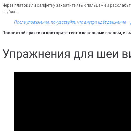
Через платок или салфетку захватите язык пальцами и расслабьте
глубже.
После упражнения, почувствуйте, что внутри идёт движение 
После этой практики повторите тест с наклонами головы, и в
Упражнения для шеи в