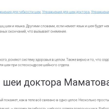
жнения для гибкости шеи
,
Упражнения для шеи доктора
,
Упражнени
шц шеи и языка. Другими словами, если немеет язык и шея будет 
ных окончаний, что вызывает онемение.
ного, роняют систему здоровья в целом. Также верно и то, что оз
ля шеи при остеохондрозе шейного отдела.
я шеи доктора Маматов
й покажет, как в теле всё связано в одно целое. Несколько прост
 зрения, — проверьте гибкость шейного отдела позвоночника. Работ