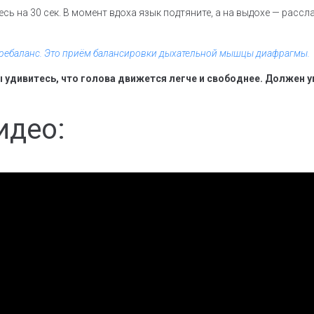
сь на 30 сек. В момент вдоха язык подтяните, а на выдохе — рассл
– ребаланс. Это приём балансировки дыхательной мышцы диафрагмы.
ы удивитесь, что голова движется легче и свободнее. Должен 
идео: