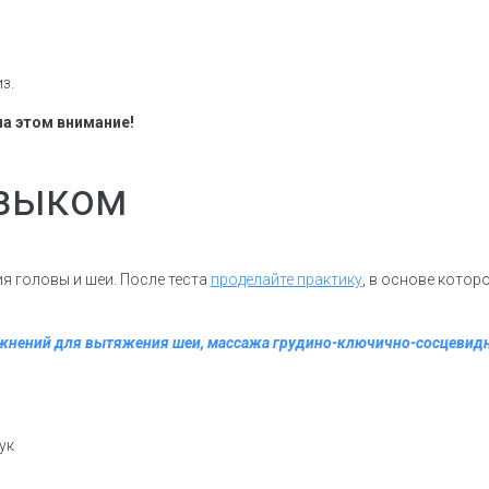
з.
на этом внимание!
языком
я головы и шеи. После теста
проделайте практику
, в основе котор
пражнений для вытяжения шеи, массажа грудино-ключично-сосцевид