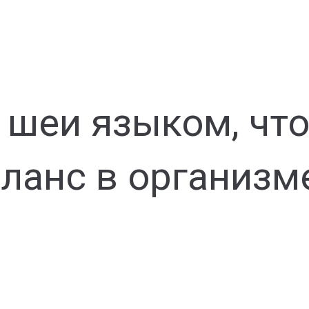
 шеи языком, чт
ланс в организм
в