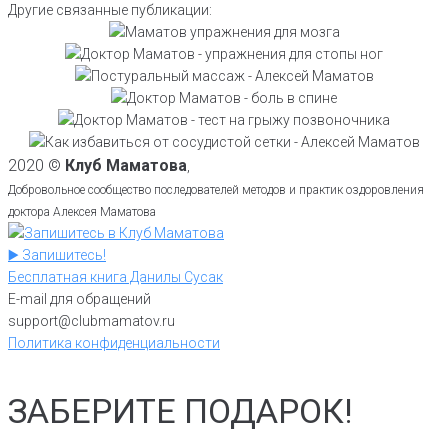
Упражнения для мышц стопы ног
Другие связанные публикации:
улучшают координацию движений:
против косточки и улучшения
Как выводить слизь из легких без
полезные практики для мозга
Как растянуть подвздошно
кровотока от доктора Маматова
аппарата ИВЛ: практически народное
Алексея Маматова
Тест на грыжу позвоночника: кому
поясничную мышцу упражнениями,
{практики 2}
средство из СССР, о котором забыли
Удаление сосудистых звездочек: как
грозят проблемы с грыжей в спине
чтобы снять боли в спине
убрать капиллярную сетку на ногах
объясняет Алексей Маматов
2020 ©
Клуб Маматова
,
простым средством
Добровольное сообщество последователей методов и практик оздоровления
доктора Алексея Маматова
▶️ Запишитесь!
Бесплатная книга Данилы Сусак
E-mail для обращений
support@clubmamatov.ru
Политика конфиденциальности
ЗАБЕРИТЕ ПОДАРОК!