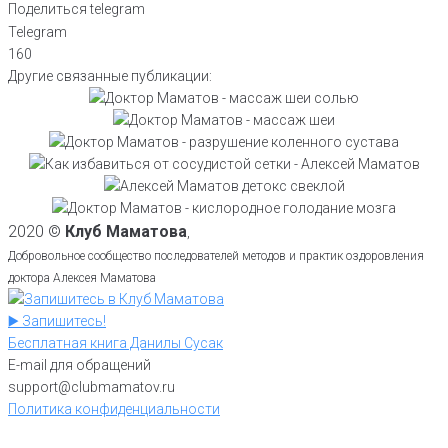
Поделиться telegram
Telegram
Как делать массаж шеи солью и
160
Другие связанные публикации:
комплекс упражнений при шейном
Как снизить внутричерепное
Упражнения при разрушении
остеохондрозе. Показывает Алексей
давление: поможет массаж шеи и
Удаление сосудистых звездочек: как
коленного сустава. Какую гимнастику
Маматов
затылка от доктора Маматова
Польза свеклы для организма в
10 упражнений для насыщения мозга
убрать капиллярную сетку на ногах
делать показывает доктор Маматов
плане детокса: свекольный жмых
кислородом, чтобы убрать
простым средством
для чистки и похудения
кислородное голодание. Показывает
2020 ©
Клуб Маматова
,
Алексей Маматов
Добровольное сообщество последователей методов и практик оздоровления
доктора Алексея Маматова
▶️ Запишитесь!
Бесплатная книга Данилы Сусак
E-mail для обращений
support@clubmamatov.ru
Политика конфиденциальности