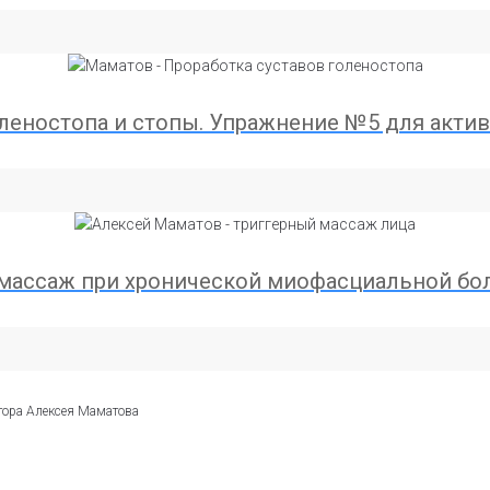
оленостопа и стопы. Упражнение №5 для акти
омассаж при хронической миофасциальной бо
ктора Алексея Маматова