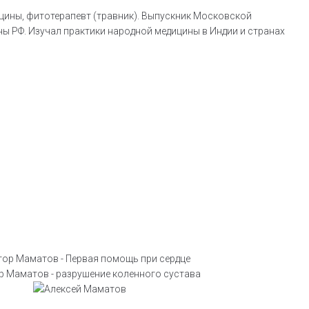
цины, фитотерапевт (травник). Выпускник Московской
ы РФ. Изучал практики народной медицины в Индии и странах
олит, что делать в домашних условиях:
 разрушении коленного сустава. Какую
при боли в сердце от доктора Маматова
збавиться от натоптышей на ступнях ног в
 делать показывает доктор Маматов
домашних условиях