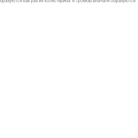
бразуются как раз из холестерина. А тромбы вначале образуются