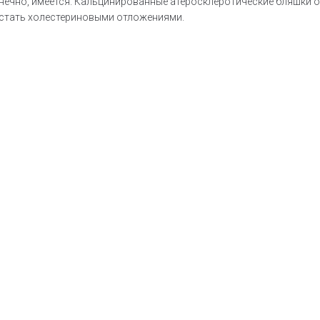
конечно, имеется. Кальцинированные атеросклеротические бляшки о
растать холестериновыми отложениями.