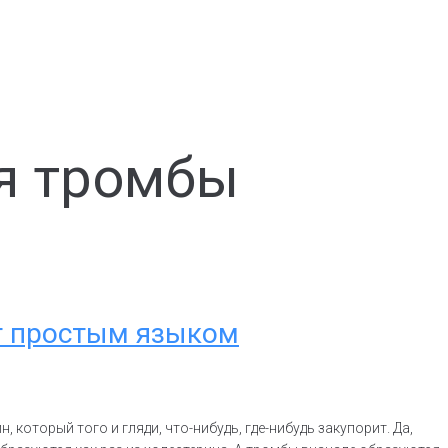
ся тромбы
ет простым языком
 который того и гляди, что-нибудь, где-нибудь закупорит. Да,