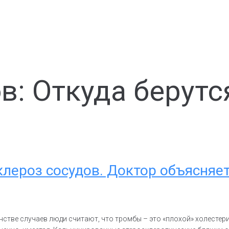
в: Откуда берут
клероз сосудов. Доктор объясня
стве случаев люди считают, что тромбы – это «плохой» холестерин,