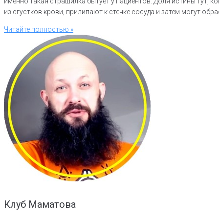
именно такая страшилка бытует у пациентов. Доля истины тут, 
из сгустков крови, прилипают к стенке сосуда и затем могут об
Читайте полностью »
Клуб Маматова