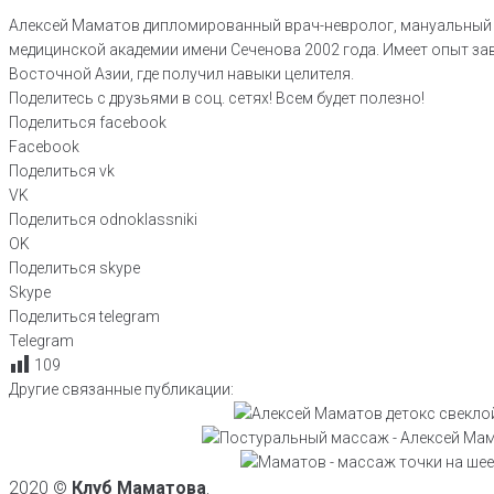
Алексей Маматов дипломированный врач-невролог, мануальный т
медицинской академии имени Сеченова 2002 года. Имеет опыт за
Восточной Азии, где получил навыки целителя.
Поделитесь с друзьями в соц. сетях! Всем будет полезно!
Поделиться facebook
Facebook
Поделиться vk
VK
Поделиться odnoklassniki
OK
Поделиться skype
Skype
Поделиться telegram
Telegram
109
Другие связанные публикации:
Польза свеклы для организма в плане де
Как выводить слизь из легких без а
жмых для чистки и похуде
Простой массаж шеи самому себе д
практически народное средство из СССР,
артериального давления: техника 
2020 ©
Клуб Маматова
,